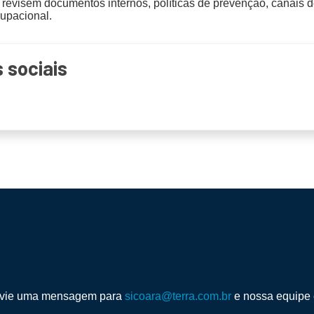
visem documentos internos, políticas de prevenção, canais de 
cupacional.
 sociais
envie uma mensagem para
sicoara@terra.com.br
e nossa equipe 