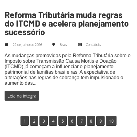
Reforma Tributária muda regras
do ITCMD e acelera planejamento
sucessório
22 de julho de 2026
Brasil
Contábeis
As mudanças promovidas pela Reforma Tributária sobre o
Imposto sobre Transmissão Causa Mortis e Doação
(ITCMD) já começam a influenciar o planejamento
patrimonial de famílias brasileiras. A expectativa de
alterações nas regras de cobrança tem impulsionado o
aumento das...
Leia na integra
1
2
3
4
5
6
7
8
9
10